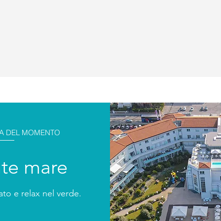
TA DEL MOMENTO
nte mare
to e relax nel verde.