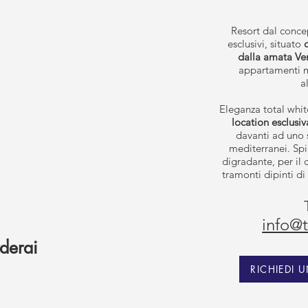
r
e
d
Resort dal concep
esclusivi, situato
dalla amata Ver
appartamenti m
a
Eleganza total whit
location esclusi
davanti ad uno s
mediterranei. Spi
digradante, per il
tramonti dipinti di
info@
derai
RICHIEDI 