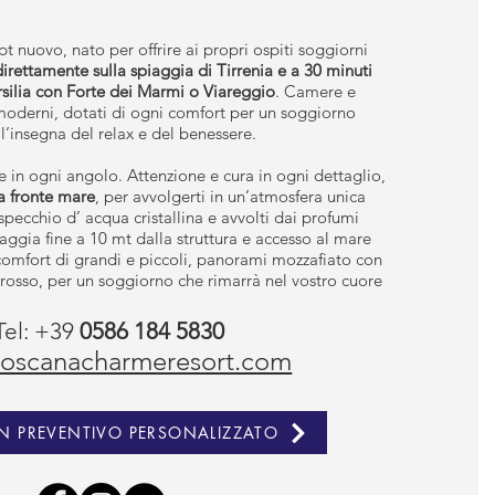
t nuovo, nato per offrire ai propri ospiti soggiorni
direttamente sulla spiaggia di Tirrenia e a 30 minuti
silia con Forte dei Marmi o Viareggio
. Camere e
oderni, dotati di ogni comfort per un soggiorno
ll’insegna del relax e del benessere.
e in ogni angolo. Attenzione e cura in ogni dettaglio,
va fronte mare
, per avvolgerti in un’atmosfera unica
pecchio d’ acqua cristallina e avvolti dai profumi
aggia fine a 10 mt dalla struttura e accesso al mare
 comfort di grandi e piccoli, panorami mozzafiato con
 rosso, per un soggiorno che rimarrà nel vostro cuore
Tel:
+39
0586 184 5830
toscanacharmeresort.com
UN PREVENTIVO PERSONALIZZATO