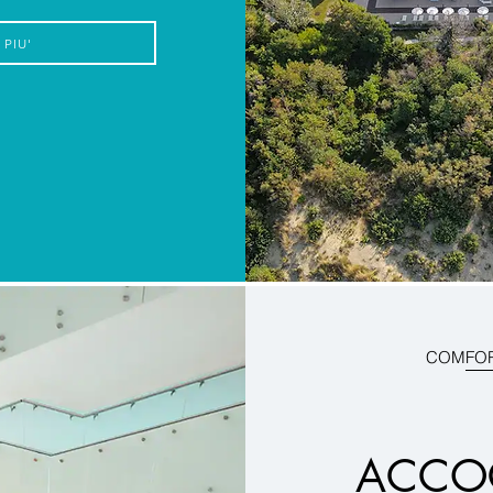
 PIU'
COMFOR
ACCO