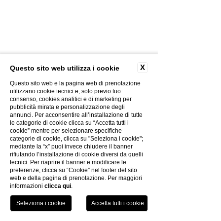
X
Questo sito web utilizza i cookie
Questo sito web e la pagina web di prenotazione
CONTACTS
utilizzano cookie tecnici e, solo previo tuo
PHOTOGALLERY
consenso, cookies analitici e di marketing per
pubblicità mirata e personalizzazione degli
CREATIVITY
annunci. Per acconsentire all’installazione di tutte
PRIVACY POLICY
le categorie di cookie clicca su “Accetta tutti i
cookie” mentre per selezionare specifiche
COOKIES POLICY
categorie di cookie, clicca su "Seleziona i cookie";
THE GROUP
mediante la “x” puoi invece chiudere il banner
WORK WITH US
rifiutando l’installazione di cookie diversi da quelli
tecnici. Per riaprire il banner e modificare le
ELECTRONIC BILLING
preferenze, clicca su “Cookie” nel footer del sito
COVID-19 INFO
web e della pagina di prenotazione. Per maggiori
informazioni
clicca qui
.
TEL
PRENOTA