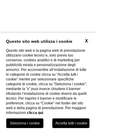
X
Questo sito web utilizza i cookie
Questo sito web e la pagina web di prenotazione
CONTACTOS
utilizzano cookie tecnici e, solo previo tuo
GALERÍA DE FOTOS
consenso, cookies analitici e di marketing per
pubblicità mirata e personalizzazione degli
CREATIVIDAD
annunci. Per acconsentire all’installazione di tutte
POLÍTICA DE PRIVACIDAD
le categorie di cookie clicca su “Accetta tutti i
cookie” mentre per selezionare specifiche
POLÍTICA DE COOKIES
categorie di cookie, clicca su "Seleziona i cookie";
EL GRUPO
mediante la “x” puoi invece chiudere il banner
TRABAJA CON NOSOTROS
rifiutando l’installazione di cookie diversi da quelli
tecnici. Per riaprire il banner e modificare le
FACTURACIÓN ELECTRÓNICA
preferenze, clicca su “Cookie” nel footer del sito
INFORMACIÓN DE COVID-19
web e della pagina di prenotazione. Per maggiori
informazioni
clicca qui
.
TEL
PRENOTA