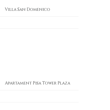
More
Villa San Domenico
More
Apartament Pisa Tower Plaza