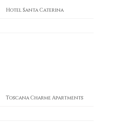
Hotel Santa Caterina
HOTEL
COLLECTI
More
Toscana Charme Apartments