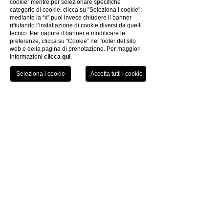
cookie” mentre per selezionare specifiche
categorie di cookie, clicca su "Seleziona i cookie";
mediante la “x” puoi invece chiudere il banner
More
Hotel Viareggio
rifiutando l’installazione di cookie diversi da quelli
tecnici. Per riaprire il banner e modificare le
preferenze, clicca su “Cookie” nel footer del sito
web e della pagina di prenotazione. Per maggiori
informazioni
clicca qui
.
TEL
PRENOTA
More
Hotel Ferrara