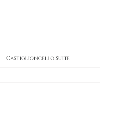
More
Castiglioncello Suite