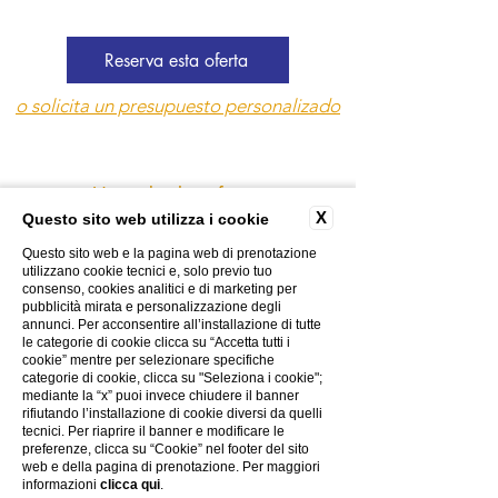
Reserva esta oferta
o solicita un presupuesto personalizado
Ver todas las ofertas
X
Questo sito web utilizza i cookie
Questo sito web e la pagina web di prenotazione
utilizzano cookie tecnici e, solo previo tuo
CONTACTOS
consenso, cookies analitici e di marketing per
pubblicità mirata e personalizzazione degli
GALERÍA DE FOTOS
annunci. Per acconsentire all’installazione di tutte
CREATIVIDAD
le categorie di cookie clicca su “Accetta tutti i
cookie” mentre per selezionare specifiche
POLÍTICA DE PRIVACIDAD
categorie di cookie, clicca su "Seleziona i cookie";
POLÍTICA DE COOKIES
mediante la “x” puoi invece chiudere il banner
rifiutando l’installazione di cookie diversi da quelli
EL GRUPO
tecnici. Per riaprire il banner e modificare le
TRABAJA CON NOSOTROS
preferenze, clicca su “Cookie” nel footer del sito
FACTURACIÓN ELECTRÓNICA
web e della pagina di prenotazione. Per maggiori
informazioni
clicca qui
.
INFORMACIÓN DE COVID-19