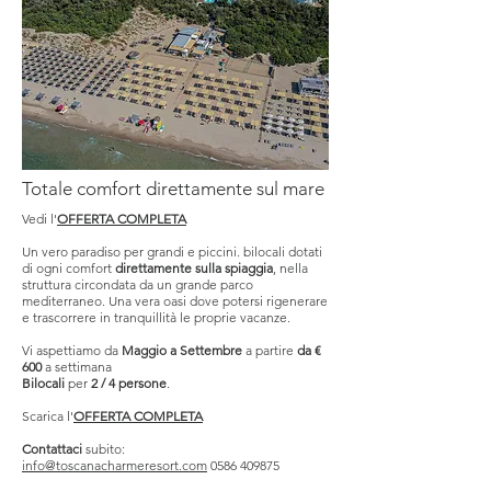
Totale comfort direttamente sul mare
Vedi l'
OFFERTA COMPLETA
HOTEL
Un vero paradiso per grandi e piccini. bilocali dotati
di ogni comfort
direttamente sulla spiaggia
, nella
struttura circondata da un grande parco
mediterraneo. Una vera oasi dove potersi rigenerare
COLLECTI
e trascorrere in tranquillità le proprie vacanze.
Vi aspettiamo da
Maggio a Settembre
a partire
da €
600
a settimana
Bilocali
per
2 / 4 persone
.
Scarica l'
OFFERTA COMPLETA
Contattaci
subito:
info@toscanacharmeresort.com
0586 409875