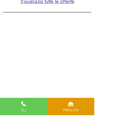
Visualizza tutte le offerte
KONTAKTE
FOTOGALLERIE
KREATIVITÄT
DATENSCHUTZ-BESTIMMUNGEN
COOKIES-POLITIK
DIE GRUPPE
ARBEITE MIT UNS
ELEKTRONISCHE RECHNUNG
COVID-19 INFO
TEL
PRENOTA