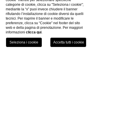
cookie” mentre per selezionare specifiche
categorie di cookie, clicca su "Seleziona i cookie";
RESTA AGGIORNATO:
mediante la “x” puoi invece chiudere il banner
rifiutando l’installazione di cookie diversi da quelli
Iscriviti alla newsletter
tecnici. Per riaprire il banner e modificare le
preferenze, clicca su “Cookie” nel footer del sito
web e della pagina di prenotazione. Per maggiori
informazioni
clicca qui
.
KONTAKTE
TEL
PRENOTA
FOTOGALLERIE
KREATIVITÄT
DATENSCHUTZ-BESTIMMUNGEN
COOKIES-POLITIK
DIE GRUPPE
ARBEITE MIT UNS
ELEKTRONISCHE RECHNUNG
COVID-19 INFO